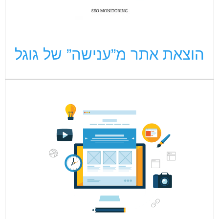
הוצאת אתר מ”ענישה” של גוגל