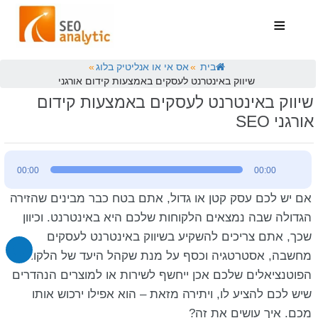
≡
בית
»
אס אי או אנליטיק בלוג
»
שיווק באינטרנט לעסקים באמצעות קידום אורגני
visibility_off
השבת את ההבזקים
שיווק באינטרנט לעסקים באמצעות קידום
אורגני ‏SEO
title
סמן כותרות
remove_circle_outline
הקטנת גופן
נגן
add_circle_outline
הגדלת גופן
00:00
00:00
אודיו
spellcheck
גופן קריא
אם יש לכם עסק קטן או גדול, אתם בטח כבר מבינים שהזירה
brightness_high
ניגודיות בהירה
הגדולה שבה נמצאים הלקוחות שלכם היא באינטרנט. וכיוון
שכך, אתם צריכים להשקיע בשיווק באינטרנט לעסקים
brightness_low
ניגודיות כהה
מחשבה, אסטרטגיה וכסף על מנת שקהל היעד של הלקוחות
format_underlined
הוסף קו תחתון לקישורים
הפוטנציאלים שלכם אכן ייחשף לשירות או למוצרים הנהדרים
font_download
סמן קישורים
שיש לכם להציע לו, ויתירה מזאת – הוא אפילו ירכוש אותו
מכם. איך עושים את זה?
לאפס