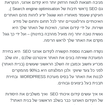
מניבה תוצאות לטווח הרחוק יותר היא קידום אורגני, הנקראת
גם SEO (ראשי תיבות של Search engine optimisation ),
העיקרון שעומד מאחוריו הוא שגוגל יודע לזהות מהם האתרים
האיכותיים והרלוונטייים יותר לכל תחום ותחום של מידע
ושירות. על ידי קידום אורגני, האיכות של האתר שלך היא
נעשית טובה יותר (זה מועיל מהרבה בחינות) – ועל ידי כך גוגל
מקדם את האתר שלך לראש הרימה.
נקודה חשובה נוספת הקשורה לקידום אורגני SEO היא בחירת
המערכת שאיתה בונים את האתר אינטרנט שלכם , זהו שלב
מכריע וחשוב וכמובן זה השלב הראשוני שעושים (בניית האתר)
לפני כל צעד שיווקי ולכן המלצתנו היא ב90% מהמקרים
לבנות את האתר על בסיס מערכת WORDPRESS ובחירת
תבנית בעל ביצועים גבוהים.
אז איך עושים קידום איכותי SEO ואיך משלבים את היסודות
של הקידום האורגני כבר בשלב הראשוני של בנית האתר?