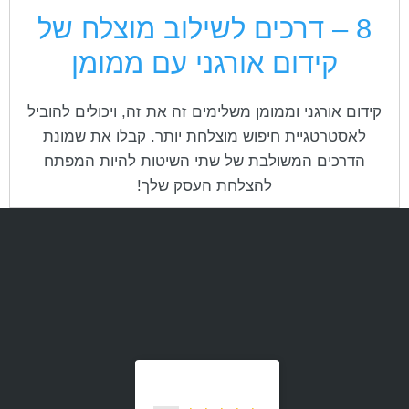
cached
את
8 – דרכים לשילוב מוצלח של
השארת משוב
כל
האפשרויות
קידום אורגני עם ממומן
הצהרת נגישות
קידום אורגני וממומן משלימים זה את זה, ויכולים להוביל
לאסטרטגיית חיפוש מוצלחת יותר. קבלו את שמונת
הדרכים המשולבת של שתי השיטות להיות המפתח
להצלחת העסק שלך!